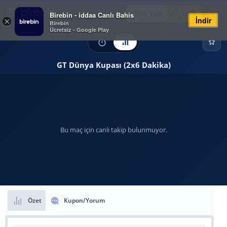
Giriş Yap
Üye Ol
Birebin - iddaa Canlı Bahis
İndir
×
Birebin
Ücretsiz - Google Play
GT Dünya Kupası (2x6 Dakika)
Bu maç için canlı takip bulunmuyor.
Özet
Kupon/Yorum