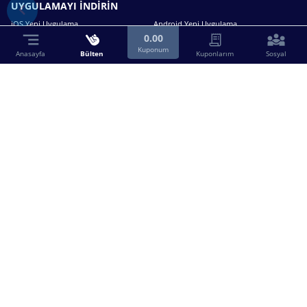
UYGULAMAYI İNDİRİN
iOS Yeni Uygulama
Android Yeni Uygulama
0.00
Kuponum
Anasayfa
Bülten
Kuponlarım
Sosyal
Bizimle iletişime geçin.
0216 630 63 83
destek@birebin.com
Spor Toto'nun yasal bayisi olan birebin.com’a
18 yaşından büyükler üye olabilir.
BİREBİN ŞANS OYUNLARI A.Ş.
Copyright © 2025