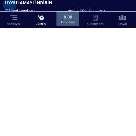
UYGULAMAYI İNDİRİN
iOS Yeni Uygulama
Android Yeni Uygulama
0.00
Kuponum
Anasayfa
Bülten
Kuponlarım
Sosyal
Bizimle iletişime geçin.
0216 630 63 83
destek@birebin.com
Spor Toto'nun yasal bayisi olan birebin.com’a
18 yaşından büyükler üye olabilir.
BİREBİN ŞANS OYUNLARI A.Ş.
Copyright © 2025