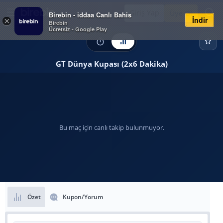
Giriş Yap
Üye Ol
Birebin - iddaa Canlı Bahis
İndir
×
Birebin
Ücretsiz - Google Play
GT Dünya Kupası (2x6 Dakika)
Bu maç için canlı takip bulunmuyor.
Özet
Kupon/Yorum