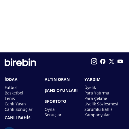
İDDAA
ALTIN ORAN
YARDIM
Futbol
Üyelik
ŞANS OYUNLARI
Basketbol
Para Yatırma
Tenis
Para Çekme
SPORTOTO
Canlı Yayın
Üyelik Sözleşmesi
Canlı Sonuçlar
Oyna
Sorumlu Bahis
Sonuçlar
Kampanyalar
CANLI BAHİS