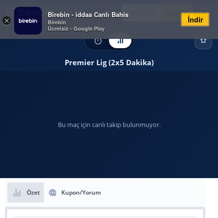
Giriş Yap
Üye Ol
Birebin - iddaa Canlı Bahis
İndir
×
Birebin
Ücretsiz - Google Play
Premier Lig (2x5 Dakika)
Bu maç için canlı takip bulunmuyor.
Özet
Kupon/Yorum