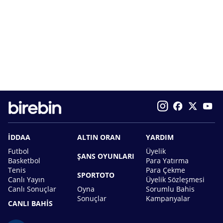
İDDAA
ALTIN ORAN
YARDIM
Futbol
Üyelik
ŞANS OYUNLARI
Basketbol
Para Yatırma
Tenis
Para Çekme
SPORTOTO
Canlı Yayın
Üyelik Sözleşmesi
Canlı Sonuçlar
Oyna
Sorumlu Bahis
Sonuçlar
Kampanyalar
CANLI BAHİS