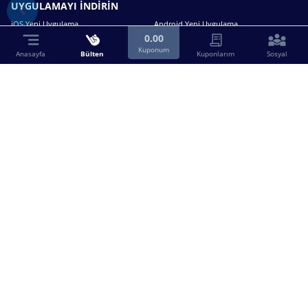
UYGULAMAYI İNDİRİN
iOS Yeni Uygulama
Android Yeni Uygulama
0.00
Kuponum
Anasayfa
Bülten
Kuponlarım
Sosyal
Bizimle iletişime geçin.
0216 630 63 83
destek@birebin.com
Spor Toto'nun yasal bayisi olan birebin.com’a
18 yaşından büyükler üye olabilir.
BİREBİN ŞANS OYUNLARI A.Ş.
Copyright © 2025