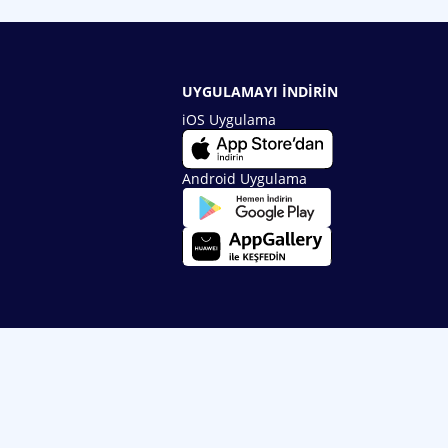
UYGULAMAYI İNDİRİN
iOS Uygulama
Android Uygulama