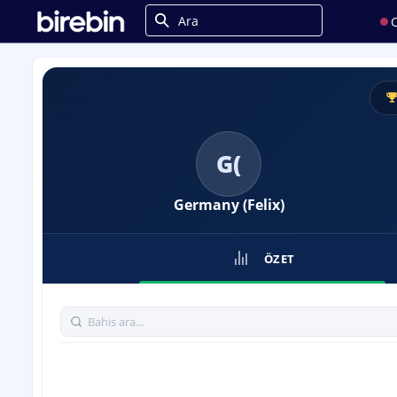
C
G(
Germany (Felix)
ÖZET