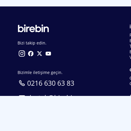
Bizi takip edin.
Bizimle iletişime geçin.
0216 630 63 83
destek@birebin.com
Spor Toto'nun yasal bayisi olan birebin.com’a
18 yaşından büyükler üye olabilir.