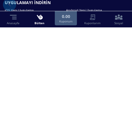
UYGULAMAYI İNDİRİN
iOS Yeni Uygulama
Android Yeni Uygulama
0.00
Kuponum
Anasayfa
Bülten
Kuponlarım
Sosyal
Bizimle iletişime geçin.
0216 630 63 83
destek@birebin.com
Spor Toto'nun yasal bayisi olan birebin.com’a
18 yaşından büyükler üye olabilir.
BİREBİN ŞANS OYUNLARI A.Ş.
Copyright © 2025