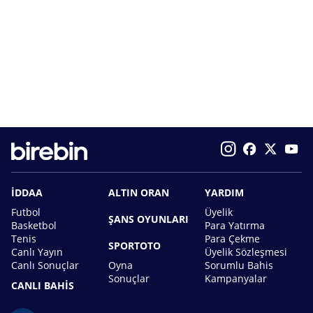
İDDAA
ALTIN ORAN
YARDIM
Futbol
Üyelik
ŞANS OYUNLARI
Basketbol
Para Yatırma
Tenis
Para Çekme
SPORTOTO
Canlı Yayın
Üyelik Sözleşmesi
Canlı Sonuçlar
Oyna
Sorumlu Bahis
Sonuçlar
Kampanyalar
CANLI BAHİS