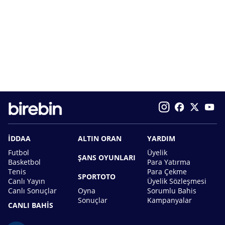
İDDAA
ALTIN ORAN
YARDIM
Futbol
Üyelik
ŞANS OYUNLARI
Basketbol
Para Yatırma
Tenis
Para Çekme
SPORTOTO
Canlı Yayın
Üyelik Sözleşmesi
Canlı Sonuçlar
Oyna
Sorumlu Bahis
Sonuçlar
Kampanyalar
CANLI BAHİS