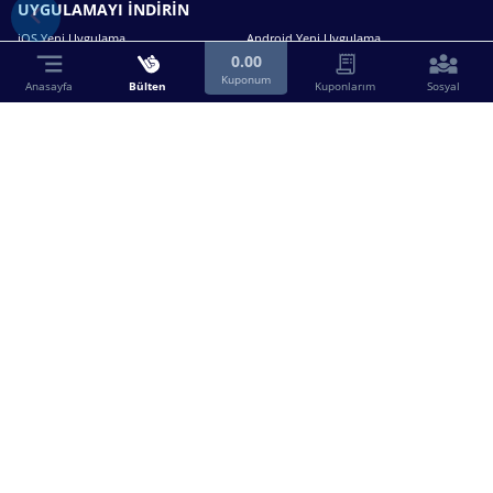
UYGULAMAYI İNDİRİN
iOS Yeni Uygulama
Android Yeni Uygulama
0.00
Kuponum
Anasayfa
Bülten
Kuponlarım
Sosyal
Bizimle iletişime geçin.
0216 630 63 83
destek@birebin.com
Spor Toto'nun yasal bayisi olan birebin.com’a
18 yaşından büyükler üye olabilir.
BİREBİN ŞANS OYUNLARI A.Ş.
Copyright © 2025