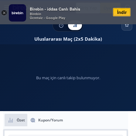
Giriş Yap
Üye Ol
Birebin - iddaa Canlı Bahis
İndir
×
Birebin
Ücretsiz - Google Play
Uluslararası Maç (2x5 Dakika)
Bu maç için canlı takip bulunmuyor.
Özet
Kupon/Yorum