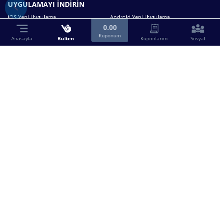
UYGULAMAYI İNDİRİN
iOS Yeni Uygulama
Android Yeni Uygulama
0.00
Kuponum
Anasayfa
Bülten
Kuponlarım
Sosyal
Bizimle iletişime geçin.
0216 630 63 83
destek@birebin.com
Spor Toto'nun yasal bayisi olan birebin.com’a
18 yaşından büyükler üye olabilir.
BİREBİN ŞANS OYUNLARI A.Ş.
Copyright © 2025