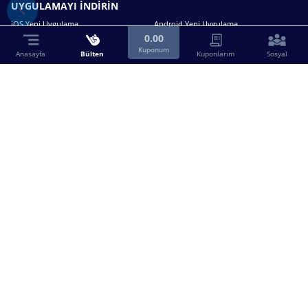
UYGULAMAYI İNDİRİN
iOS Yeni Uygulama
Android Yeni Uygulama
0.00
Kuponum
Anasayfa
Bülten
Kuponlarım
Sosyal
Bizimle iletişime geçin.
0216 630 63 83
destek@birebin.com
Spor Toto'nun yasal bayisi olan birebin.com’a
18 yaşından büyükler üye olabilir.
BİREBİN ŞANS OYUNLARI A.Ş.
Copyright © 2025