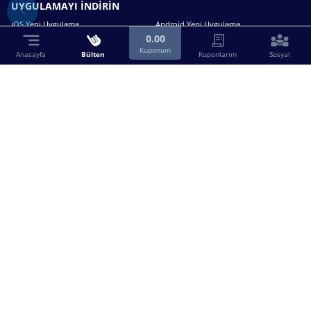
UYGULAMAYI İNDİRİN
iOS Yeni Uygulama
Android Yeni Uygulama
0.00
Kuponum
Anasayfa
Bülten
Kuponlarım
Sosyal
Bizimle iletişime geçin.
0216 630 63 83
destek@birebin.com
Spor Toto'nun yasal bayisi olan birebin.com’a
18 yaşından büyükler üye olabilir.
BİREBİN ŞANS OYUNLARI A.Ş.
Copyright © 2025