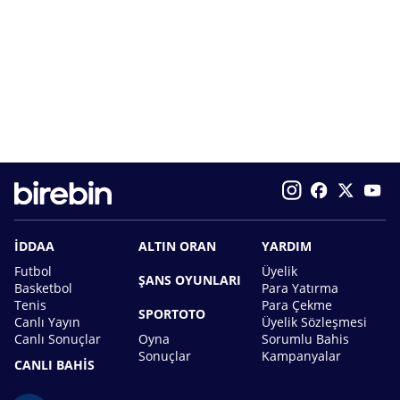
İDDAA
ALTIN ORAN
YARDIM
Futbol
Üyelik
ŞANS OYUNLARI
Basketbol
Para Yatırma
Tenis
Para Çekme
SPORTOTO
Canlı Yayın
Üyelik Sözleşmesi
Canlı Sonuçlar
Oyna
Sorumlu Bahis
Sonuçlar
Kampanyalar
CANLI BAHİS