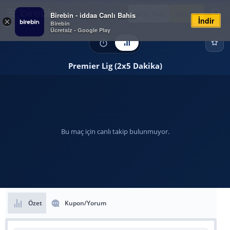
Giriş Yap
Üye Ol
Birebin - iddaa Canlı Bahis
İndir
×
Birebin
Ücretsiz - Google Play
Premier Lig (2x5 Dakika)
Bu maç için canlı takip bulunmuyor.
Özet
Kupon/Yorum