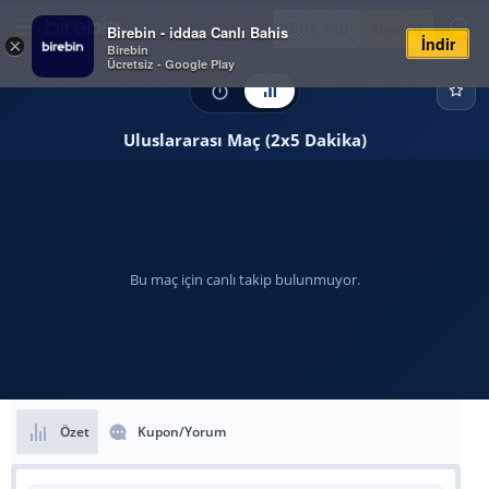
Giriş Yap
Üye Ol
Birebin - iddaa Canlı Bahis
İndir
×
Birebin
Ücretsiz - Google Play
Uluslararası Maç (2x5 Dakika)
Bu maç için canlı takip bulunmuyor.
Özet
Kupon/Yorum