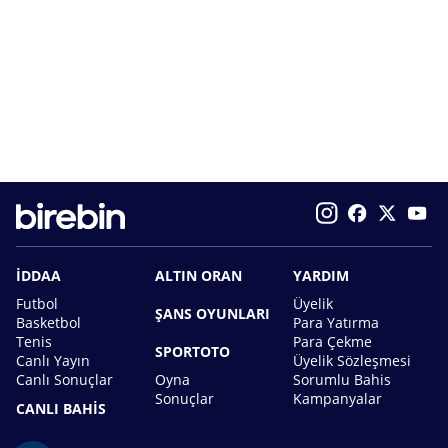
İDDAA
ALTIN ORAN
YARDIM
Futbol
Üyelik
ŞANS OYUNLARI
Basketbol
Para Yatırma
Tenis
Para Çekme
SPORTOTO
Canlı Yayın
Üyelik Sözleşmesi
Canlı Sonuçlar
Oyna
Sorumlu Bahis
Sonuçlar
Kampanyalar
CANLI BAHİS