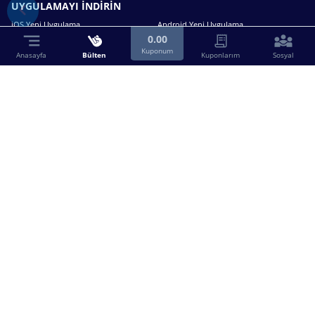
UYGULAMAYI İNDİRİN
iOS Yeni Uygulama
Android Yeni Uygulama
0.00
Kuponum
Anasayfa
Bülten
Kuponlarım
Sosyal
Bizimle iletişime geçin.
0216 630 63 83
destek@birebin.com
Spor Toto'nun yasal bayisi olan birebin.com’a
18 yaşından büyükler üye olabilir.
BİREBİN ŞANS OYUNLARI A.Ş.
Copyright © 2025