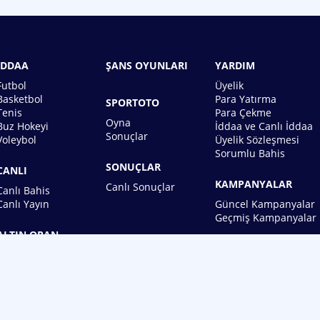
İDDAA
ŞANS OYUNLARI
YARDIM
Futbol
Üyelik
Basketbol
Para Yatırma
SPORTOTO
Tenis
Para Çekme
Oyna
Buz Hokeyi
İddaa ve Canlı İddaa
Sonuçlar
Voleybol
Üyelik Sözleşmesi
Sorumlu Bahis
SONUÇLAR
CANLI
KAMPANYALAR
Canlı Sonuçlar
Canlı Bahis
Canlı Yayın
Güncel Kampanyalar
Geçmiş Kampanyalar
ALTIN ORAN
BİREBİN ŞANS OYUNLARI A.Ş.
Copyright © 2026