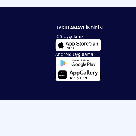
UYGULAMAYI İNDİRİN
iOS Uygulama
Android Uygulama