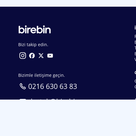
Bizi takip edin.
Bizimle iletişime geçin.
0216 630 63 83
destek@birebin.com
Spor Toto'nun yasal bayisi olan birebin.com’a
18 yaşından büyükler üye olabilir.