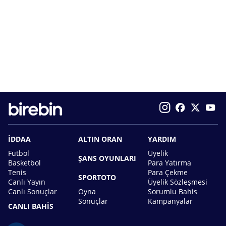
İDDAA
ALTIN ORAN
YARDIM
Futbol
Üyelik
ŞANS OYUNLARI
Basketbol
Para Yatırma
Tenis
Para Çekme
SPORTOTO
Canlı Yayın
Üyelik Sözleşmesi
Canlı Sonuçlar
Oyna
Sorumlu Bahis
Sonuçlar
Kampanyalar
CANLI BAHİS