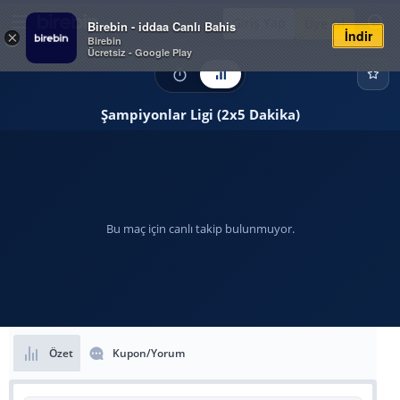
Giriş Yap
Üye Ol
Birebin - iddaa Canlı Bahis
İndir
×
Birebin
Ücretsiz - Google Play
Şampiyonlar Ligi (2x5 Dakika)
Bu maç için canlı takip bulunmuyor.
Özet
Kupon/Yorum