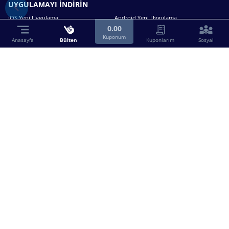
UYGULAMAYI İNDİRİN
iOS Yeni Uygulama
Android Yeni Uygulama
0.00
Kuponum
Anasayfa
Bülten
Kuponlarım
Sosyal
Bizimle iletişime geçin.
0216 630 63 83
destek@birebin.com
Spor Toto'nun yasal bayisi olan birebin.com’a
18 yaşından büyükler üye olabilir.
BİREBİN ŞANS OYUNLARI A.Ş.
Copyright © 2025