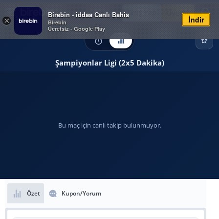
Giriş Yap
Üye Ol
Birebin - iddaa Canlı Bahis
İndir
×
Birebin
Ücretsiz - Google Play
Şampiyonlar Ligi (2x5 Dakika)
Bu maç için canlı takip bulunmuyor.
Özet
Kupon/Yorum