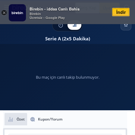
Giriş Yap
Üye Ol
Birebin - iddaa Canlı Bahis
İndir
×
Birebin
Ücretsiz - Google Play
Serie A (2x5 Dakika)
Bu maç için canlı takip bulunmuyor.
Özet
Kupon/Yorum