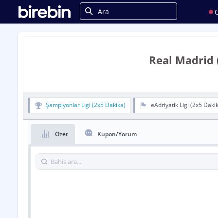
C
Real Madrid (
Şampiyonlar Ligi (2x5 Dakika)
eAdriyatik Ligi (2x5 Daki
Özet
Kupon/Yorum