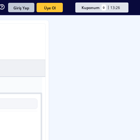
Kuponum
13:26
0
Üye Ol
Giriş Yap