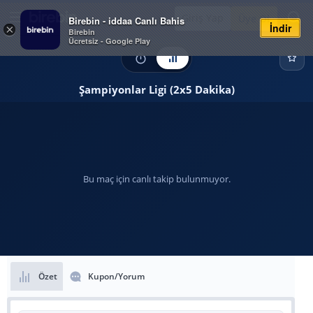
Giriş Yap
Üye Ol
Birebin - iddaa Canlı Bahis
İndir
×
Birebin
Ücretsiz - Google Play
Şampiyonlar Ligi (2x5 Dakika)
Bu maç için canlı takip bulunmuyor.
Özet
Kupon/Yorum