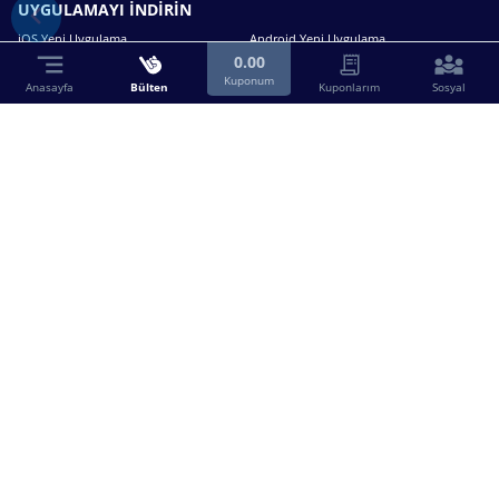
UYGULAMAYI İNDİRİN
iOS Yeni Uygulama
Android Yeni Uygulama
0.00
Kuponum
Anasayfa
Bülten
Kuponlarım
Sosyal
Bizimle iletişime geçin.
0216 630 63 83
destek@birebin.com
Spor Toto'nun yasal bayisi olan birebin.com’a
18 yaşından büyükler üye olabilir.
BİREBİN ŞANS OYUNLARI A.Ş.
Copyright © 2025