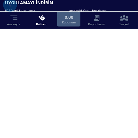
UYGULAMAYI İNDİRİN
iOS Yeni Uygulama
Android Yeni Uygulama
0.00
Kuponum
Anasayfa
Bülten
Kuponlarım
Sosyal
Bizimle iletişime geçin.
0216 630 63 83
destek@birebin.com
Spor Toto'nun yasal bayisi olan birebin.com’a
18 yaşından büyükler üye olabilir.
BİREBİN ŞANS OYUNLARI A.Ş.
Copyright © 2025