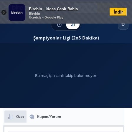
Giriş Yap
Üye Ol
Birebin - iddaa Canlı Bahis
İndir
×
Birebin
Ücretsiz - Google Play
Şampiyonlar Ligi (2x5 Dakika)
Bu maç için canlı takip bulunmuyor.
Özet
Kupon/Yorum