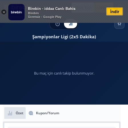
Giriş Yap
Üye Ol
Birebin - iddaa Canlı Bahis
İndir
×
Birebin
Ücretsiz - Google Play
Şampiyonlar Ligi (2x5 Dakika)
Bu maç için canlı takip bulunmuyor.
Özet
Kupon/Yorum