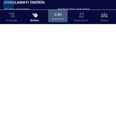
UYGULAMAYI İNDİRİN
iOS Yeni Uygulama
Android Yeni Uygulama
0.00
Kuponum
Anasayfa
Bülten
Kuponlarım
Sosyal
Bizimle iletişime geçin.
0216 630 63 83
destek@birebin.com
Spor Toto'nun yasal bayisi olan birebin.com’a
18 yaşından büyükler üye olabilir.
BİREBİN ŞANS OYUNLARI A.Ş.
Copyright © 2025