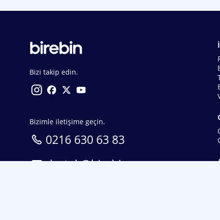
Bizi takip edin.
Bizimle iletişime geçin.
0216 630 63 83
destek@birebin.com
Spor Toto'nun yasal bayisi olan birebin.com’a
18 yaşından büyükler üye olabilir.