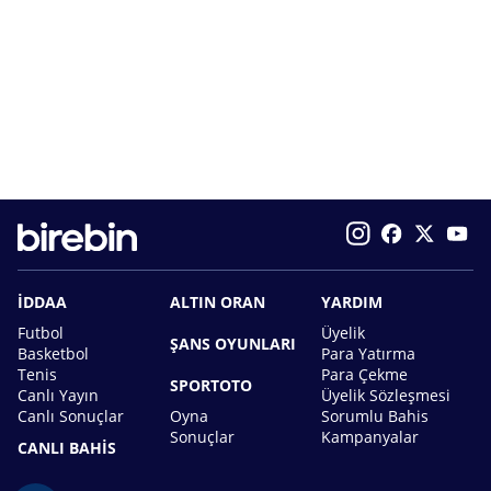
İDDAA
ALTIN ORAN
YARDIM
Futbol
Üyelik
ŞANS OYUNLARI
Basketbol
Para Yatırma
Tenis
Para Çekme
SPORTOTO
Canlı Yayın
Üyelik Sözleşmesi
Canlı Sonuçlar
Oyna
Sorumlu Bahis
Sonuçlar
Kampanyalar
CANLI BAHİS