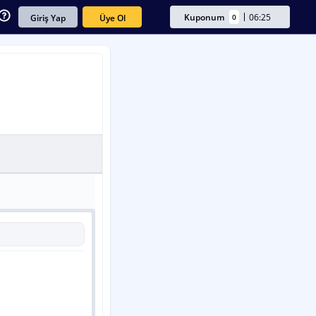
Kuponum
06:25
0
Üye Ol
Giriş Yap