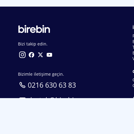
Bizi takip edin.
Bizimle iletişime geçin.
0216 630 63 83
destek@birebin.com
Spor Toto'nun yasal bayisi olan birebin.com’a
18 yaşından büyükler üye olabilir.