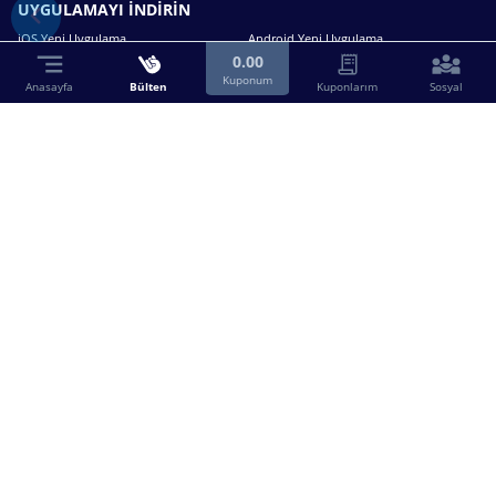
UYGULAMAYI İNDİRİN
iOS Yeni Uygulama
Android Yeni Uygulama
0.00
Kuponum
Anasayfa
Bülten
Kuponlarım
Sosyal
Bizimle iletişime geçin.
0216 630 63 83
destek@birebin.com
Spor Toto'nun yasal bayisi olan birebin.com’a
18 yaşından büyükler üye olabilir.
BİREBİN ŞANS OYUNLARI A.Ş.
Copyright © 2025