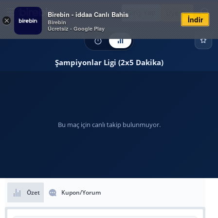
Giriş Yap
Üye Ol
Birebin - iddaa Canlı Bahis
İndir
×
Birebin
Ücretsiz - Google Play
Şampiyonlar Ligi (2x5 Dakika)
Bu maç için canlı takip bulunmuyor.
Özet
Kupon/Yorum