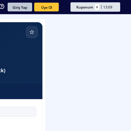
Kuponum
13:09
0
Üye Ol
Giriş Yap
ck)