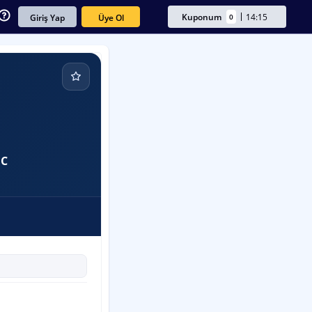
Kuponum
14:15
0
Üye Ol
Giriş Yap
FC