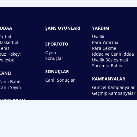
İDDAA
ŞANS OYUNLARI
YARDIM
Futbol
Üyelik
Basketbol
Para Yatırma
SPORTOTO
Tenis
Para Çekme
Oyna
Buz Hokeyi
İddaa ve Canlı İddaa
Sonuçlar
Voleybol
Üyelik Sözleşmesi
Sorumlu Bahis
SONUÇLAR
CANLI
KAMPANYALAR
Canlı Sonuçlar
Canlı Bahis
Canlı Yayın
Güncel Kampanyalar
Geçmiş Kampanyalar
ALTIN ORAN
BİREBİN ŞANS OYUNLARI A.Ş.
Copyright © 2026