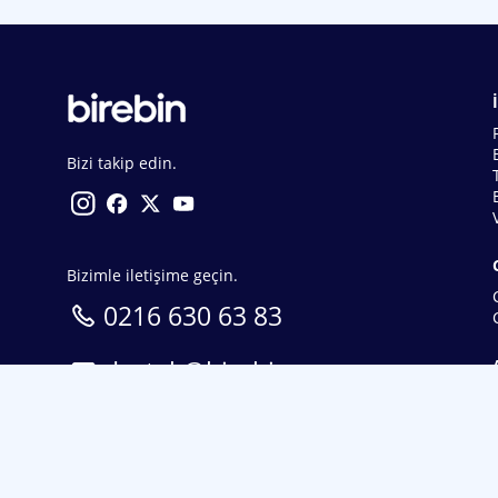
Bizi takip edin.
Bizimle iletişime geçin.
0216 630 63 83
destek@birebin.com
Spor Toto'nun yasal bayisi olan birebin.com’a
18 yaşından büyükler üye olabilir.