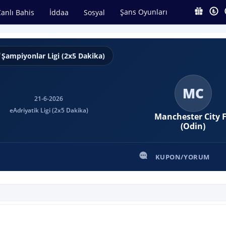
Şans Oyunları
anlı Bahis
İddaa
Sosyal
Şampiyonlar Ligi (2x5 Dakika)
MC
21-6-2026
eAdriyatik Ligi (2x5 Dakika)
Manchester City 
(Odin)
KUPON/YORUM