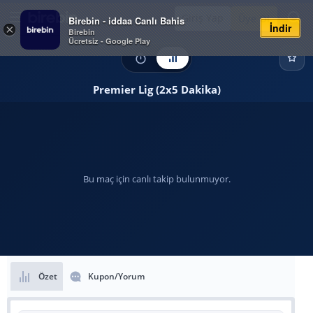
Giriş Yap
Üye Ol
Birebin - iddaa Canlı Bahis
İndir
×
Birebin
Ücretsiz - Google Play
Premier Lig (2x5 Dakika)
Bu maç için canlı takip bulunmuyor.
Özet
Kupon/Yorum