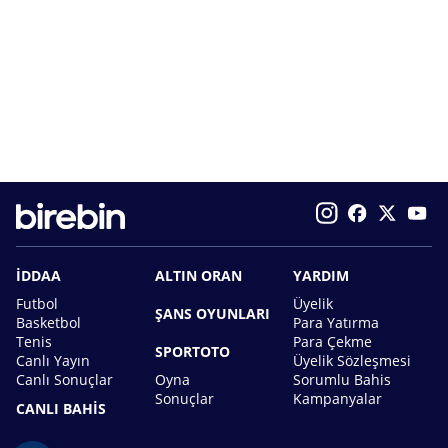
İDDAA
ALTIN ORAN
YARDIM
Futbol
Üyelik
ŞANS OYUNLARI
Basketbol
Para Yatırma
Tenis
Para Çekme
SPORTOTO
Canlı Yayın
Üyelik Sözleşmesi
Canlı Sonuçlar
Oyna
Sorumlu Bahis
Sonuçlar
Kampanyalar
CANLI BAHİS