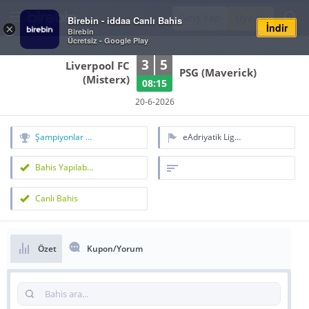
Giriş Yap
Üye Ol
Birebin - iddaa Canlı Bahis
İndir
×
Birebin
Ücretsiz - Google Play
3
5
Liverpool FC
PSG (Maverick)
(Misterx)
08:15
20-6-2026
Şampiyonlar Ligi (2x5 Dakika)
eAdriyatik Ligi (2x5 Dakika)
Bahis Yapılabilir
Canlı Bahis
Özet
Kupon/Yorum