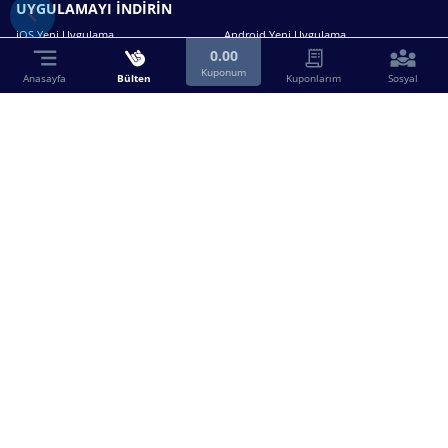
UYGULAMAYI İNDİRİN
iOS Yeni Uygulama
Android Yeni Uygulama
0.00
Kuponum
Anasayfa
Bülten
Kuponlarım
Sosyal
Bizimle iletişime geçin.
0216 630 63 83
destek@birebin.com
Spor Toto'nun yasal bayisi olan birebin.com’a
18 yaşından büyükler üye olabilir.
BİREBİN ŞANS OYUNLARI A.Ş.
Copyright © 2025