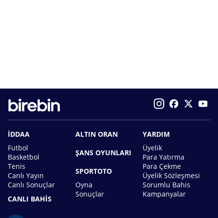
İDDAA
ALTIN ORAN
YARDIM
Futbol
Üyelik
ŞANS OYUNLARI
Basketbol
Para Yatırma
Tenis
Para Çekme
SPORTOTO
Canlı Yayın
Üyelik Sözleşmesi
Canlı Sonuçlar
Oyna
Sorumlu Bahis
Sonuçlar
Kampanyalar
CANLI BAHİS