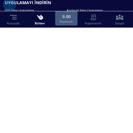
UYGULAMAYI İNDİRİN
iOS Yeni Uygulama
Android Yeni Uygulama
0.00
Kuponum
Anasayfa
Bülten
Kuponlarım
Sosyal
Bizimle iletişime geçin.
0216 630 63 83
destek@birebin.com
Spor Toto'nun yasal bayisi olan birebin.com’a
18 yaşından büyükler üye olabilir.
BİREBİN ŞANS OYUNLARI A.Ş.
Copyright © 2025