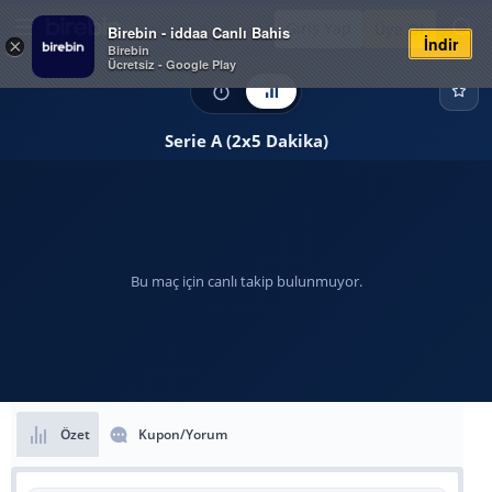
Giriş Yap
Üye Ol
Birebin - iddaa Canlı Bahis
İndir
×
Birebin
Ücretsiz - Google Play
Serie A (2x5 Dakika)
Bu maç için canlı takip bulunmuyor.
Özet
Kupon/Yorum