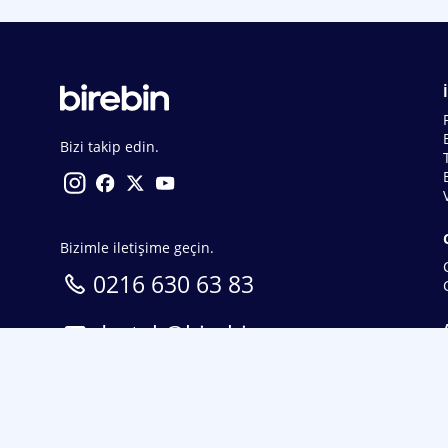
Bizi takip edin.
Bizimle iletişime geçin.
0216 630 63 83
destek@birebin.com
Spor Toto'nun yasal bayisi olan birebin.com’a
18 yaşından büyükler üye olabilir.