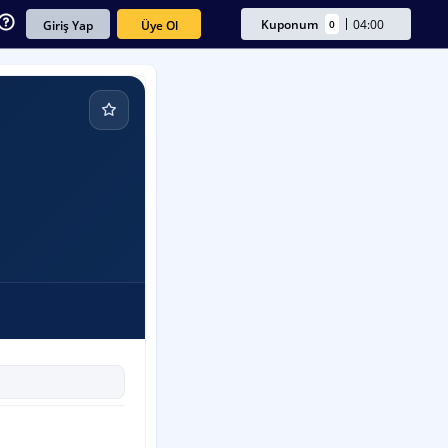
Kuponum
04:00
0
Üye Ol
Giriş Yap