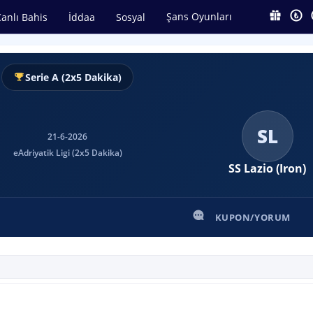
Şans Oyunları
anlı Bahis
İddaa
Sosyal
Serie A (2x5 Dakika)
SL
21-6-2026
eAdriyatik Ligi (2x5 Dakika)
SS Lazio (Iron)
KUPON/YORUM