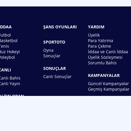
İDDAA
ŞANS OYUNLARI
YARDIM
Futbol
Üyelik
Basketbol
Para Yatırma
SPORTOTO
Tenis
Para Çekme
Oyna
Buz Hokeyi
İddaa ve Canlı İddaa
Sonuçlar
Voleybol
Üyelik Sözleşmesi
Sorumlu Bahis
SONUÇLAR
CANLI
KAMPANYALAR
Canlı Sonuçlar
Canlı Bahis
Canlı Yayın
Güncel Kampanyalar
Geçmiş Kampanyalar
ALTIN ORAN
BİREBİN ŞANS OYUNLARI A.Ş.
Copyright © 2026