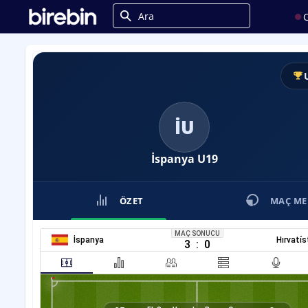
C
İU
İspanya U19
ÖZET
MAÇ ME
MAÇ SONUCU
İspanya
Hırvatí
3
:
0