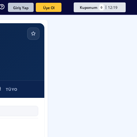
Kuponum
12:19
0
Üye Ol
Giriş Yap
TÜYO