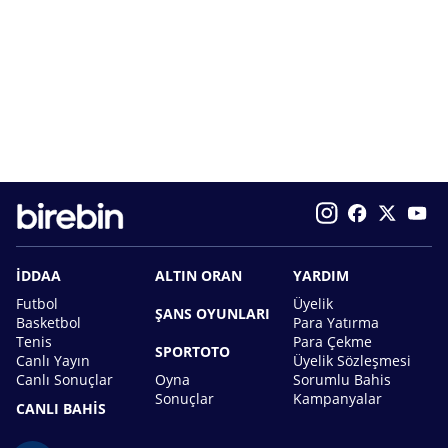
İDDAA
ALTIN ORAN
YARDIM
Futbol
Üyelik
ŞANS OYUNLARI
Basketbol
Para Yatırma
Tenis
Para Çekme
SPORTOTO
Canlı Yayın
Üyelik Sözleşmesi
Canlı Sonuçlar
Oyna
Sorumlu Bahis
Sonuçlar
Kampanyalar
CANLI BAHİS