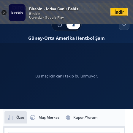
Giriş Yap
Üye Ol
Birebin - iddaa Canlı Bahis
İndir
×
Birebin
Ücretsiz - Google Play
Güney-Orta Amerika Hentbol Şam
Bu maç için canlı takip bulunmuyor.
Özet
Maç Merkezi
Kupon/Yorum