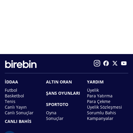
İDDAA
ALTIN ORAN
YARDIM
Futbol
Üyelik
ŞANS OYUNLARI
Basketbol
Para Yatırma
Tenis
Para Çekme
SPORTOTO
Canlı Yayın
Üyelik Sözleşmesi
Canlı Sonuçlar
Oyna
Sorumlu Bahis
Sonuçlar
Kampanyalar
CANLI BAHİS