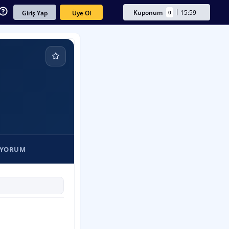
Kuponum
15:59
0
Üye Ol
Giriş Yap
/YORUM