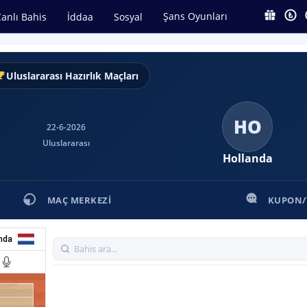
Şans Oyunları
anlı Bahis
İddaa
Sosyal
Uluslararası Hazırlık Maçları
HO
22-6-2026
Uluslararası
Hollanda
MAÇ MERKEZI
KUPON
nda