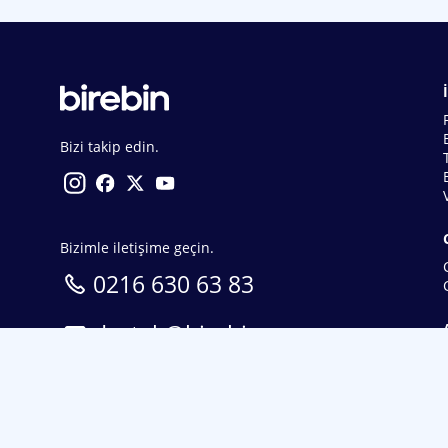
Bizi takip edin.
Bizimle iletişime geçin.
0216 630 63 83
destek@birebin.com
Spor Toto'nun yasal bayisi olan birebin.com’a
18 yaşından büyükler üye olabilir.