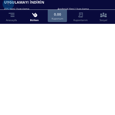
UYGULAMAYI İNDİRİN
iOS Yeni Uygulama
Android Yeni Uygulama
0.00
Kuponum
Anasayfa
Bülten
Kuponlarım
Sosyal
Bizimle iletişime geçin.
0216 630 63 83
destek@birebin.com
Spor Toto'nun yasal bayisi olan birebin.com’a
18 yaşından büyükler üye olabilir.
BİREBİN ŞANS OYUNLARI A.Ş.
Copyright © 2025