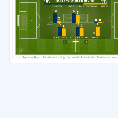
18
Ek Sayı Vuruşları Başarı Oranı
11
%
%
KORNER
İSABETLI SUT
KALECI KURTARIŞLARI
Erdi
10
6
5
1
2
0
0
0
5
11
1
9
4
0
İSABETSIZ ŞUT
GOL GIRIŞIMI
BLOK
İçerik sağlayıcı firmaların sunduğu verilerdeki kusurlardan Birebin sorumlu 