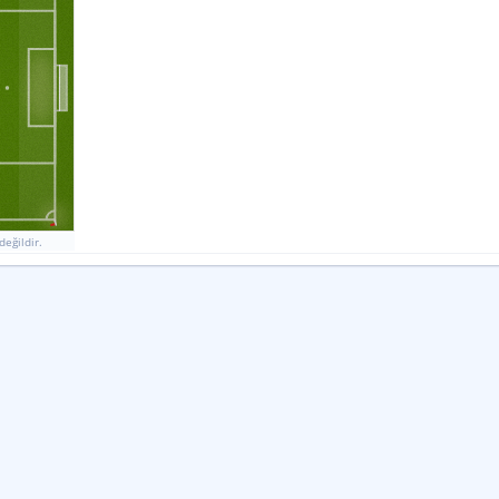
1
Kartlar
0
10
5
6
10
1
1
Fauller
Serbest
Ofsaytlar
Vuruşlar
değildir.