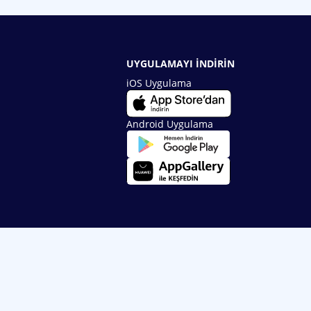
UYGULAMAYI İNDİRİN
iOS Uygulama
Android Uygulama