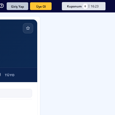
Kuponum
16:23
0
Üye Ol
Giriş Yap
TÜYO