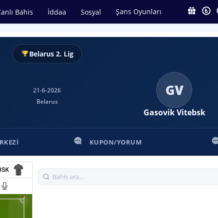
Şans Oyunları
anlı Bahis
İddaa
Sosyal
Belarus 2. Lig
GV
21-6-2026
Belarus
Gasovik Vitebsk
RKEZI
KUPON/YORUM
BSK