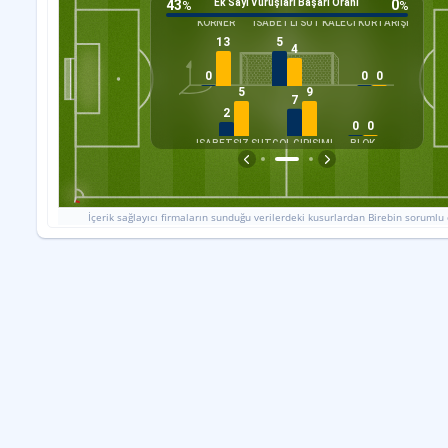
43
Ek Sayı Vuruşları Başarı Oranı
0
%
%
KORNER
İSABETLI SUT
KALECI KURTARIŞLARI
Erdi
13
5
4
0
0
0
0
0
5
9
7
2
0
0
İSABETSIZ ŞUT
GOL GIRIŞIMI
BLOK
İçerik sağlayıcı firmaların sunduğu verilerdeki kusurlardan Birebin sorumlu 