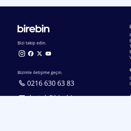
Bizi takip edin.
Bizimle iletişime geçin.
0216 630 63 83
destek@birebin.com
Spor Toto'nun yasal bayisi olan birebin.com’a
18 yaşından büyükler üye olabilir.