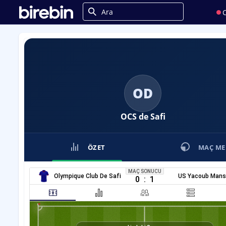
C
OD
OCS de Safi
ÖZET
MAÇ ME
MAÇ SONUCU
Olympique Club De Safi
US Yacoub Mans
0
:
1