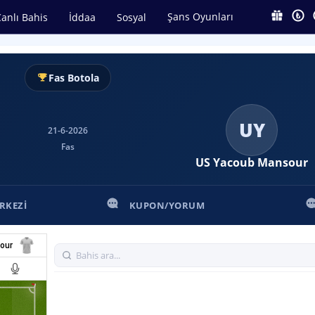
Şans Oyunları
anlı Bahis
İddaa
Sosyal
Fas Botola
UY
21-6-2026
Fas
US Yacoub Mansour
RKEZI
KUPON/YORUM
our