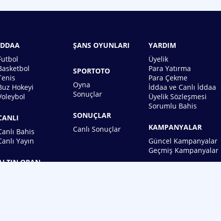
İDDAA
ŞANS OYUNLARI
YARDIM
Futbol
Üyelik
Basketbol
Para Yatırma
SPORTOTO
Tenis
Para Çekme
Oyna
Buz Hokeyi
İddaa ve Canlı İddaa
Sonuçlar
Voleybol
Üyelik Sözleşmesi
Sorumlu Bahis
SONUÇLAR
CANLI
KAMPANYALAR
Canlı Sonuçlar
Canlı Bahis
Canlı Yayın
Güncel Kampanyalar
Geçmiş Kampanyalar
ALTIN ORAN
BİREBİN ŞANS OYUNLARI A.Ş.
Copyright © 2026