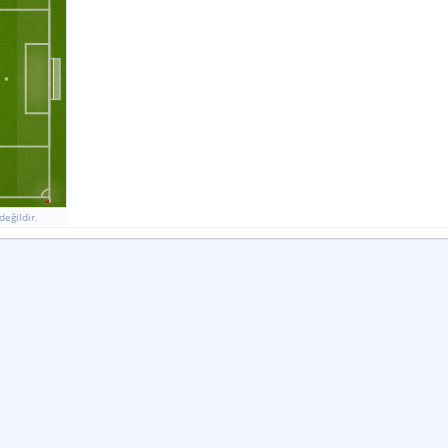
0
Ek Sayı Vuruşları Başarı Oranı
20
%
%
KORNER
İSABETLI SUT
KALECI KURTARIŞLARI
8
6
3
2
0
0
3
8
1
2
5
0
İSABETSIZ ŞUT
GOL GIRIŞIMI
BLOK
değildir.