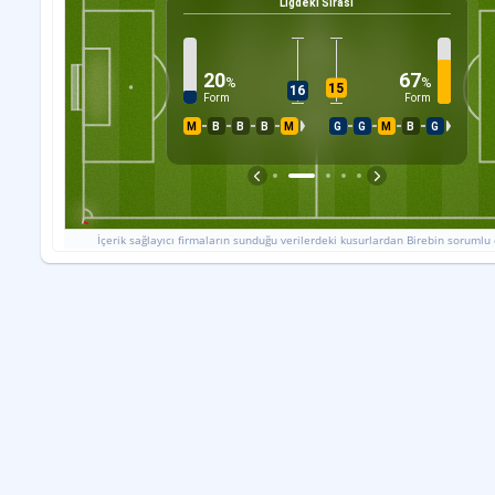
Ligdeki Sırası
Erdi
1
20
67
%
%
15
1
16
Form
Form
M
B
B
B
M
G
G
M
B
G
İçerik sağlayıcı firmaların sunduğu verilerdeki kusurlardan Birebin sorumlu 