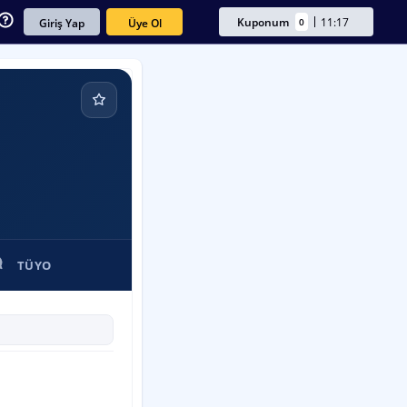
Kuponum
11:17
0
Üye Ol
Giriş Yap
TÜYO