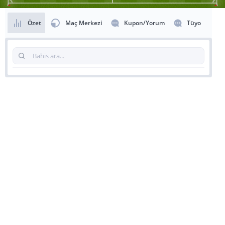
Özet
Maç Merkezi
Kupon/Yorum
Tüyo