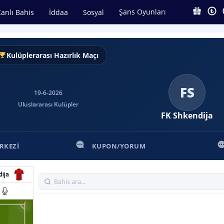
Şans Oyunları
anlı Bahis
İddaa
Sosyal
Kulüplerarası Hazırlık Maçı
FS
19-6-2026
Uluslararası Kulüpler
FK Shkendija
RKEZI
KUPON/YORUM
dija