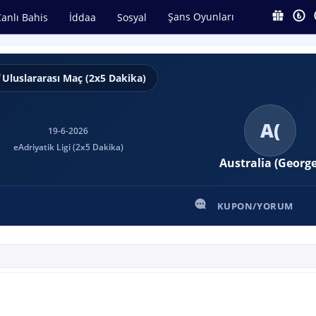
Şans Oyunları
anlı Bahis
İddaa
Sosyal
Uluslararası Maç (2x5 Dakika)
A(
19-6-2026
eAdriyatik Ligi (2x5 Dakika)
Australia (George
KUPON/YORUM