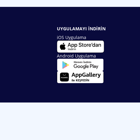
UYGULAMAYI İNDİRİN
iOS Uygulama
Android Uygulama