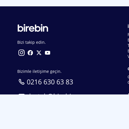
Bizi takip edin.
Bizimle iletişime geçin.
0216 630 63 83
destek@birebin.com
Spor Toto'nun yasal bayisi olan birebin.com’a
18 yaşından büyükler üye olabilir.