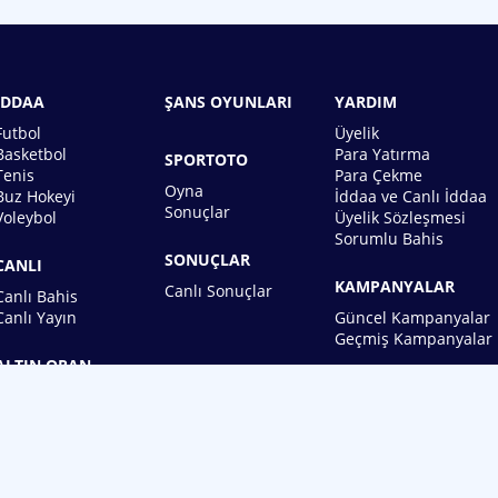
İDDAA
ŞANS OYUNLARI
YARDIM
Futbol
Üyelik
Basketbol
Para Yatırma
SPORTOTO
Tenis
Para Çekme
Oyna
Buz Hokeyi
İddaa ve Canlı İddaa
Sonuçlar
Voleybol
Üyelik Sözleşmesi
Sorumlu Bahis
SONUÇLAR
CANLI
KAMPANYALAR
Canlı Sonuçlar
Canlı Bahis
Canlı Yayın
Güncel Kampanyalar
Geçmiş Kampanyalar
ALTIN ORAN
BİREBİN ŞANS OYUNLARI A.Ş.
Copyright © 2026