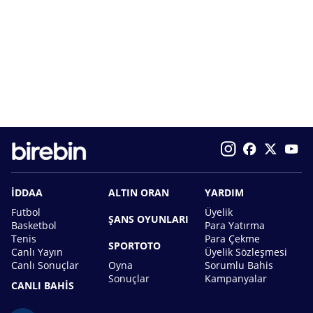
İDDAA
ALTIN ORAN
YARDIM
Futbol
Üyelik
ŞANS OYUNLARI
Basketbol
Para Yatırma
Tenis
Para Çekme
SPORTOTO
Canlı Yayın
Üyelik Sözleşmesi
Canlı Sonuçlar
Oyna
Sorumlu Bahis
Sonuçlar
Kampanyalar
CANLI BAHİS