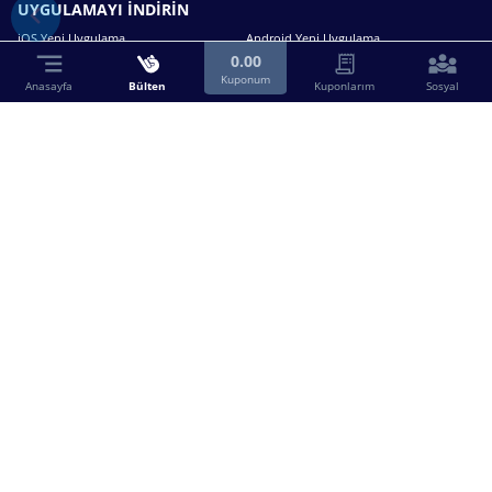
UYGULAMAYI İNDİRİN
iOS Yeni Uygulama
Android Yeni Uygulama
0.00
Kuponum
Anasayfa
Bülten
Kuponlarım
Sosyal
Bizimle iletişime geçin.
0216 630 63 83
destek@birebin.com
Spor Toto'nun yasal bayisi olan birebin.com’a
18 yaşından büyükler üye olabilir.
BİREBİN ŞANS OYUNLARI A.Ş.
Copyright © 2025