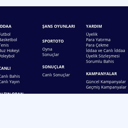
İDDAA
ŞANS OYUNLARI
YARDIM
Futbol
Üyelik
Basketbol
Para Yatırma
SPORTOTO
Tenis
Para Çekme
Oyna
Buz Hokeyi
İddaa ve Canlı İddaa
Sonuçlar
Voleybol
Üyelik Sözleşmesi
Sorumlu Bahis
SONUÇLAR
CANLI
KAMPANYALAR
Canlı Sonuçlar
Canlı Bahis
Canlı Yayın
Güncel Kampanyalar
Geçmiş Kampanyalar
ALTIN ORAN
BİREBİN ŞANS OYUNLARI A.Ş.
Copyright © 2026