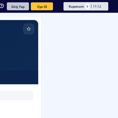
Kuponum
11:12
0
Üye Ol
Giriş Yap