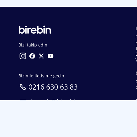
Bizi takip edin.
Bizimle iletişime geçin.
0216 630 63 83
destek@birebin.com
Spor Toto'nun yasal bayisi olan birebin.com’a
18 yaşından büyükler üye olabilir.