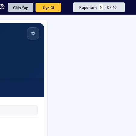
Kuponum
07:40
0
Üye Ol
Giriş Yap