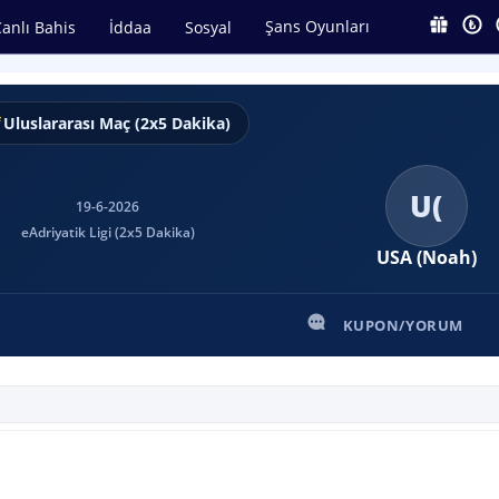
Şans Oyunları
anlı Bahis
İddaa
Sosyal
Uluslararası Maç (2x5 Dakika)
U(
19-6-2026
eAdriyatik Ligi (2x5 Dakika)
USA (Noah)
KUPON/YORUM