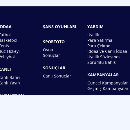
İDDAA
ŞANS OYUNLARI
YARDIM
Futbol
Üyelik
Basketbol
Para Yatırma
SPORTOTO
Tenis
Para Çekme
Oyna
Buz Hokeyi
İddaa ve Canlı İddaa
Sonuçlar
Voleybol
Üyelik Sözleşmesi
Sorumlu Bahis
SONUÇLAR
CANLI
KAMPANYALAR
Canlı Sonuçlar
Canlı Bahis
Canlı Yayın
Güncel Kampanyalar
Geçmiş Kampanyalar
ALTIN ORAN
BİREBİN ŞANS OYUNLARI A.Ş.
Copyright © 2026