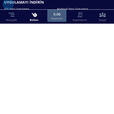
UYGULAMAYI İNDİRİN
iOS Yeni Uygulama
Android Yeni Uygulama
0.00
Kuponum
Anasayfa
Bülten
Kuponlarım
Sosyal
Bizimle iletişime geçin.
0216 630 63 83
destek@birebin.com
Spor Toto'nun yasal bayisi olan birebin.com’a
18 yaşından büyükler üye olabilir.
BİREBİN ŞANS OYUNLARI A.Ş.
Copyright © 2025